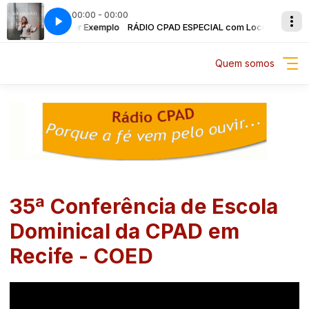
00:00 - 00:00
CIAL com Locutor Exemplo
ensurável
RÁDIO CPAD ESPECIAL com Locutor Exempl
Aline Barros - Imensurável
Quem somos
35ª Conferência de Escola
Dominical da CPAD em
Recife - COED