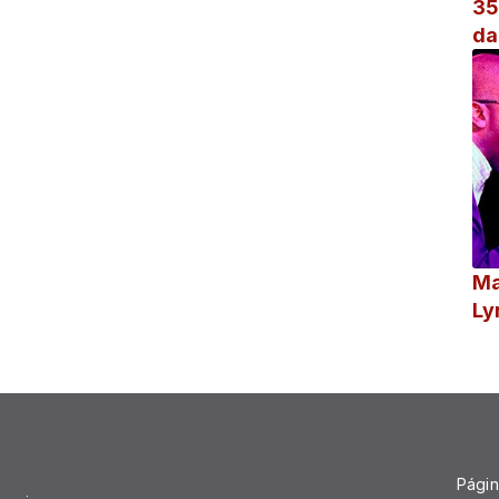
35
da
Ma
Página