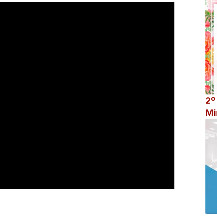
2º
Mi