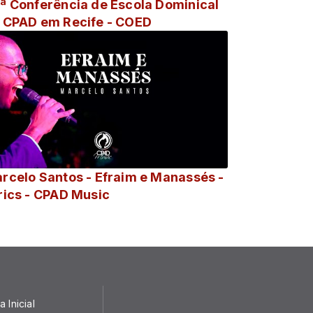
ª Conferência de Escola Dominical
 CPAD em Recife - COED
rcelo Santos - Efraim e Manassés -
Lyrics - CPAD Music
 Inicial