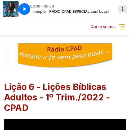
00:00 - 00:00
L com Locutor Exemplo
amento
RÁDIO CPAD ESPECIAL com Locutor Exemplo
Vitória Souza - Livramento
Quem somos
Lição 6 - Lições Bíblicas
Adultos - 1º Trim./2022 -
CPAD