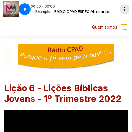
00:00 - 00:00
IAL com Locutor Exemplo
g Chapel
RÁDIO CPAD ESPECIAL com Locutor Exemplo
Stronger - Hillsong Chapel
Quem somos
Lição 6 - Lições Bíblicas
Jovens - 1º Trimestre 2022